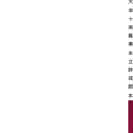
大
早
十
商
義
美
本
立
跡
成
館
本