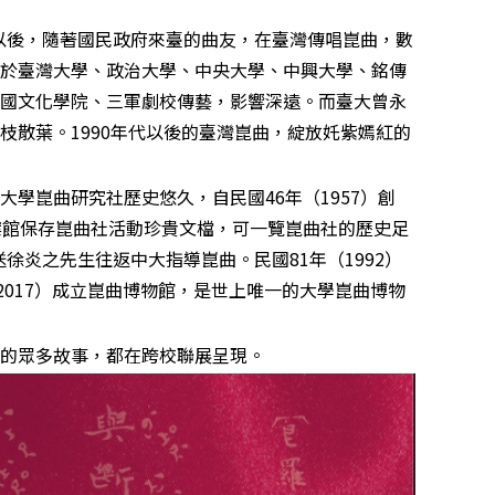
）以後，隨著國民政府來臺的曲友，在臺灣傳唱崑曲，數
於臺灣大學、政治大學、中央大學、中興大學、銘傳
國文化學院、三軍劇校傳藝，影響深遠。而臺大曾永
枝散葉。1990年代以後的臺灣崑曲，綻放奼紫嫣紅的
學崑曲研究社歷史悠久，自民國46年（1957）創
案館保存崑曲社活動珍貴文檔，可一覽崑曲社的歷史足
送徐炎之先生往返中大指導崑曲。民國81年（1992）
2017）成立崑曲博物館，是世上唯一的大學崑曲博物
的眾多故事，都在跨校聯展呈現。