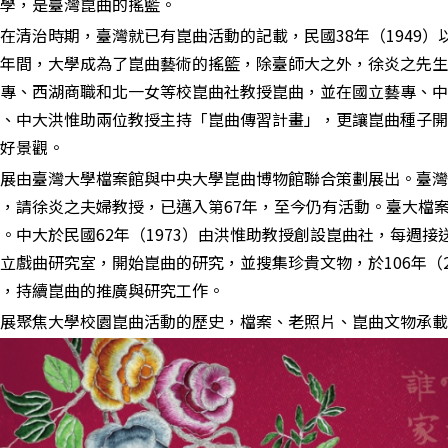
學，是臺灣崑曲的搖籃。
在清治時期，臺灣就已有崑曲活動的記載，民國38年（1949
年間，大學成為了崑曲藝術的搖籃，除臺師大之外，徐炎之先生
專、西湖商職和北一女等校崑曲社教授崑曲，並在國立藝專、中
、中大洪惟助兩位教授主持「崑曲傳習計畫」，更讓崑曲種子開
好景觀。
展由臺灣大學檔案館與中央大學崑曲博物館聯合策劃展出。臺灣大
，請徐炎之夫婦教授，已邁入第67年，至今仍有活動。臺大檔
。中大於民國62年（1973）由洪惟助教授創設崑曲社，每週接
立戲曲研究室，開始崑曲的研究，並搜集珍貴文物，於106年（
，持續崑曲的推廣與研究工作。
展聚焦大學校園崑曲活動的歷史，檔案、老照片、崑曲文物承載