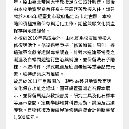
年，原由臺北帝國大學教授足立仁設計興建，戰後
由本校地質學系首任系主任馬廷英教授入住。該建
物於2006年經臺北市政府指定為市定古蹟，本校
隨即積極推動保存與活化工作，期望兼顧文化資產
保存與永續經營。
本校於2010年完成委外，由地質系校友團隊投入
修復與活化。修復過程秉持「修舊如舊」原則，透
過建築文獻考證與專業調查，針對木造建築常見之
潮濕及白蟻問題進行整治與補強，並保留洗石子階
梯、木造構件、洋式飄窗及庭園老樹等重要歷史元
素，維持建築原有風貌。
故居於2011年重新開放，轉型為兼具地質教育與
文化保存功能之場域。園區設置臺灣岩石標本展
示，並保留馬廷英教授書房、研究工具及化石標本
等展示空間，定期舉辦地質科普活動、講座及古蹟
導覽。建物修復及後續屋頂修繕經費合計逾新臺幣
1,500萬元。