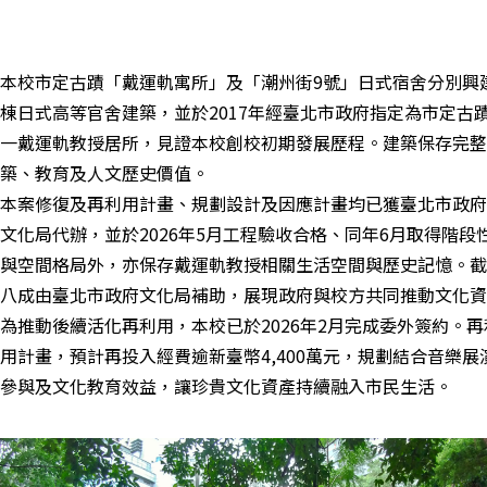
本校市定古蹟「戴運軌寓所」及「潮州街9號」日式宿舍分別興建於
棟日式高等官舍建築，並於2017年經臺北市政府指定為市定古
一戴運軌教授居所，見證本校創校初期發展歷程。建築保存完整
築、教育及人文歷史價值。
本案修復及再利用計畫、規劃設計及因應計畫均已獲臺北市政府
文化局代辦，並於2026年5月工程驗收合格、同年6月取得階
與空間格局外，亦保存戴運軌教授相關生活空間與歷史記憶。截
八成由臺北市政府文化局補助，展現政府與校方共同推動文化資
為推動後續活化再利用，本校已於2026年2月完成委外簽約。
用計畫，預計再投入經費逾新臺幣4,400萬元，規劃結合音樂
參與及文化教育效益，讓珍貴文化資產持續融入市民生活。