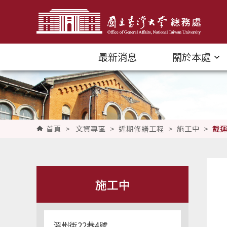
跳到主要內容區塊
最新消息
關於本處
首頁
>
文資專區
>
近期修繕工程
>
施工中
>
戴運
施工中
溫州街22巷4號