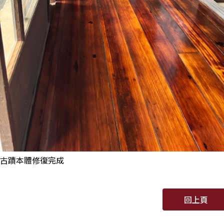
古蹟本體修復完成
回上頁