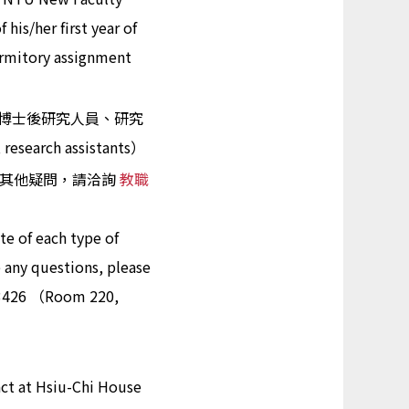
his/her first year of
dormitory assignment
括博士後研究人員、研究
 research assistants）
有其他疑問，請洽詢
教職
te of each type of
e any questions, please
3426 （Room 220,
act at Hsiu-Chi House