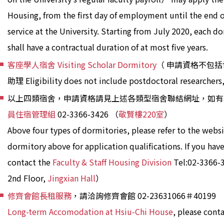
Housing, from the first day of employment until the end of 
service at the University. Starting from July 2020, each 
shall have a contractual duration of at most five years.
客座學人宿舍 Visiting Scholar Dormitory
（ 申請資格不包
助理 Eligibility does not include postdoctoral researchers,
以上四類宿舍，申請資格請見上述各類型宿舍聯結網址，如
員住宿管理組
02-3366-3426 （
敬賢樓220室
）
Above four types of dormitories, please refer to the websi
dormitory above for application qualifications. If you hav
contact the
Faculty & Staff Housing Division
Tel:02-3366-
2nd Floor,
Jingxian Hall
）
修齊會館長租服務
，請洽詢修齊會館 02-23631066＃40199
Long-term Accomodation at Hsiu-Chi House
, please cont