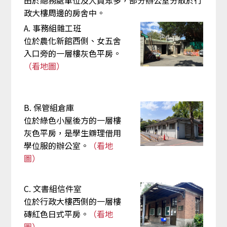
由於總務處單位及人員眾多，部分辦公室分散於行
政大樓周邊的房舍中。
A. 事務組雜工班
位於農化新館西側、女五舍
入口旁的一層樓灰色平房。
（看地圖）
B. 保管組倉庫
位於綠色小屋後方的一層樓
灰色平房，是學生辧理借用
學位服的辦公室。
（看地
圖）
C. 文書組信件室
位於行政大樓西側的一層樓
磚紅色日式平房。
（看地
圖）