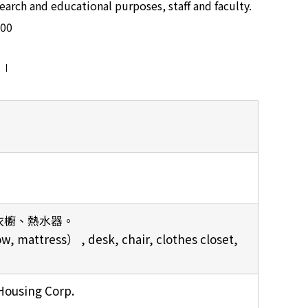
esearch and educational purposes, staff and faculty.
100
n ∣
、衣櫥、熱水器。
, mattress） , desk, chair, clothes closet,
sing Corp.