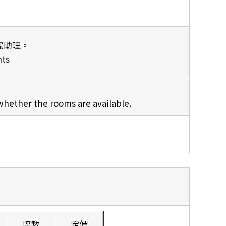
究助理。
nts
hether the rooms are available.
坪數
定價