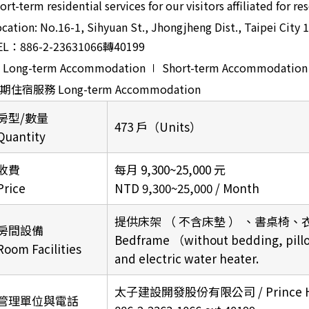
ort-term residential services for our visitors affiliated for r
cation: No.16-1, Sihyuan St., Jhongjheng Dist., Taipei City 
EL：886-2-23631066轉40199
 Long-term Accommodation ∣ Short-term Accommodatio
期住宿服務 Long-term Accommodation
房型/數量
473 戶（Units）
Quantity
收費
每月 9,300~25,000 元
Price
NTD 9,300~25,000 / Month
提供床架 （ 不含床墊 ） 、書桌椅
房間設備
Bedframe （without bedding, pillow
Room Facilities
and electric water heater.
太子建設開發股份有限公司 / Prince Hou
管理單位與電話