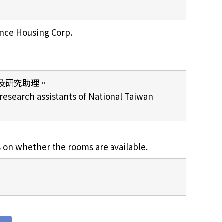
 Housing Corp.
及研究助理。
d research assistants of National Taiwan
 on whether the rooms are available.