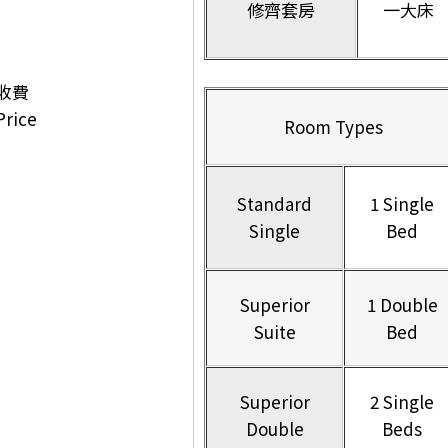
修齊套房
一大床
收費
Price
Room Types
Standard
1 Single
Single
Bed
Superior
1 Double
Suite
Bed
Superior
2 Single
Double
Beds