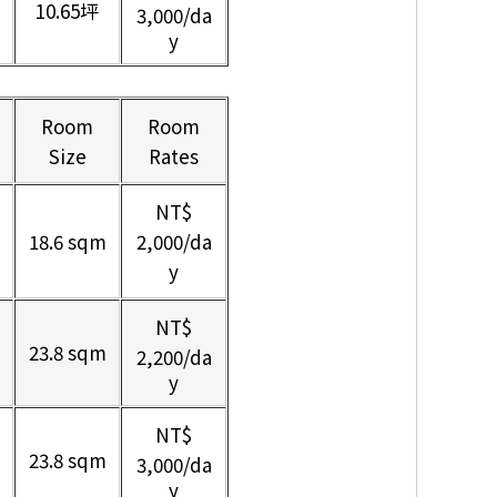
10.65坪
3,000
/da
y
Room
Room
Size
Rates
NT$
18.6 sqm
2,000/da
y
NT$
23.8 sqm
2,200
/da
y
NT$
23.8 sqm
3,000
/da
y