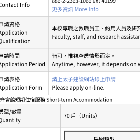
886-2-2363-1066 ext 40199
Contact Info
更多資訊 More Info
申請資格
本校專職之教職員工、約用人員及研
Application
Faculty, staff, and research assista
Qualification
申請時間
皆可，惟視空房情形而定。
Application Period
Anytime, however, it depends on w
申請表格
請上太子建設網站線上申請
Application Form
Please apply on-line.
齊會館短期住宿服務 Short-term Accommodation
房型/數量
70 戶（Units）
Quantity
房間類型