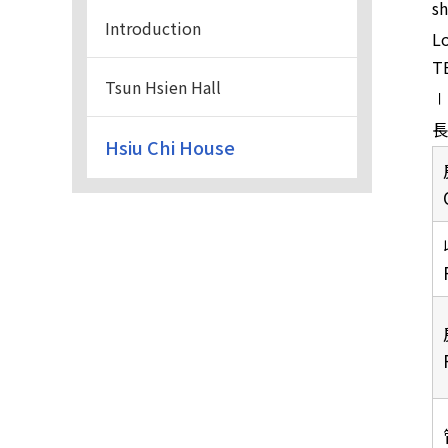
sh
Introduction
Lo
T
Tsun Hsien Hall
∣
長
Hsiu Chi House