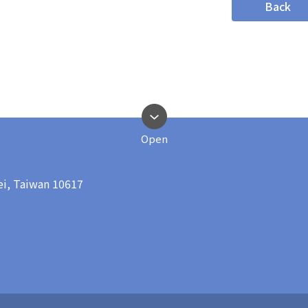
Back
Open
pei, Taiwan 10617