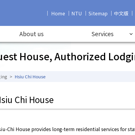
Home
NTU
Sitemap
中文版
About us
Services
est House, Authorized Lodg
ging
>
Hsiu Chi House
siu Chi House
iu-Chi House provides long-term residential services for staf