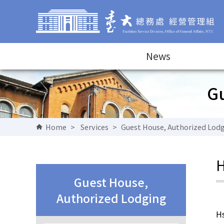
Go to Content Area
News
Gu
Home
>
Services
>
Guest House, Authorized Lod
H
Guest House,
Authorized Lodging
Hs