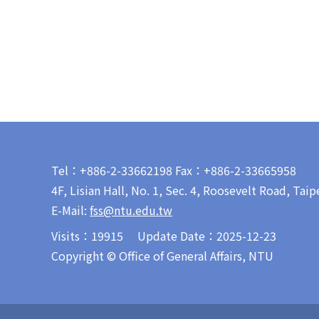
Tel：+886-2-33662198 Fax：+886-2-33665958
4F, Lisian Hall, No. 1, Sec. 4, Roosevelt Road, Tai
E-Mail:
fss
@ntu.edu.tw
Visits：
19915
Update Date：2025-12-23
Copyright © Office of General Affairs, NTU