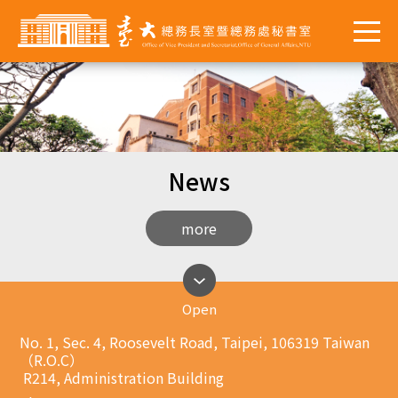
News
more
Open
No. 1, Sec. 4, Roosevelt Road, Taipei, 106319 Taiwan
（R.O.C）
R214, Administration Building