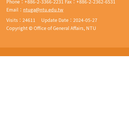
Phone：+886-2-3366-2231 Fax：+886-2-2362-6531
Email：
ntuga@ntu.edu.tw
Visits：
24611
Update Date：2024-05-27
Copyright © Office of General Affairs, NTU