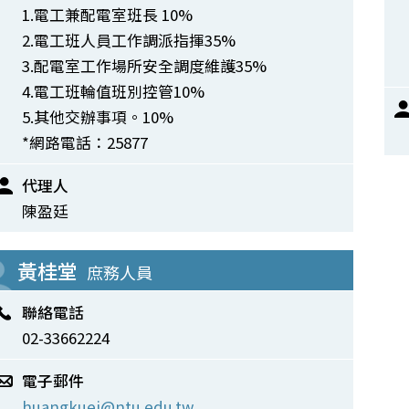
1.電工兼配電室班長 10%
2.電工班人員工作調派指揮35%
3.配電室工作場所安全調度維護35%
4.電工班輪值班別控管10%
5.其他交辦事項。10%
*網路電話：25877
代理人
陳盈廷
黃桂堂
庶務人員
聯絡電話
02-33662224
電子郵件
huangkuei@ntu.edu.tw