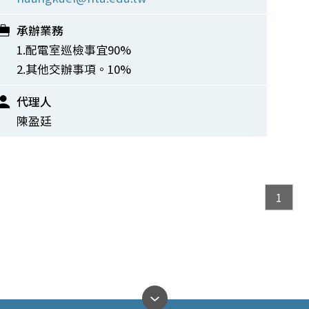
承辦業務
1.配電室巡檢事宜90%
2.其他交辦事項。10%
代理人
陳盈廷
1