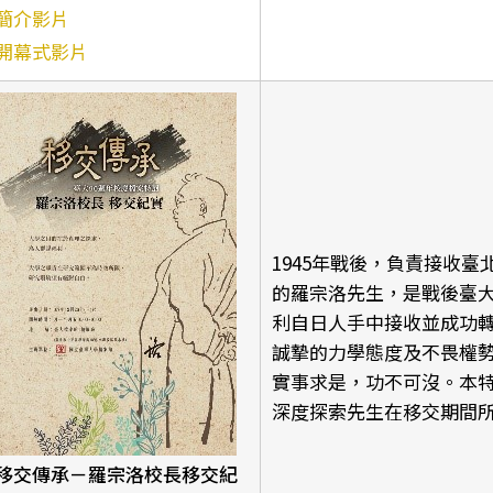
簡介影片
開幕式影片
1945年戰後，負責接收
的羅宗洛先生，是戰後臺
利自日人手中接收並成功
誠摯的力學態度及不畏權
實事求是，功不可沒。本
深度探索先生在移交期間所面
移交傳承－羅宗洛校長移交紀