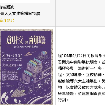
穿越經典
-臺大人文建築檔案特展
簡介影片
經104年4月22日向教育
召開北中南聯展說明會，並
積極參與，籌辦近一年多
程、文物地景、立校精神
越前瞻等六大主軸展出，
物，以實體及數位方式多
徵集議題，並建置網頁資
行銷。