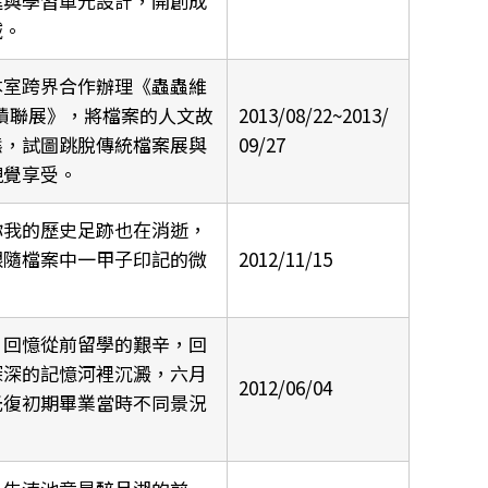
進與學習單元設計，開創成
域。
本室跨界合作辦理《蟲蟲維
蹟聯展》，將檔案的人文故
2013/08/22~2013/
態，試圖跳脫傳統檔案展與
09/27
視覺享受。
你我的歷史足跡也在消逝，
跟隨檔案中一甲子印記的微
2012/11/15
，回憶從前留學的艱辛，回
深深的記憶河裡沉澱，六月
2012/06/04
光復初期畢業當時不同景況