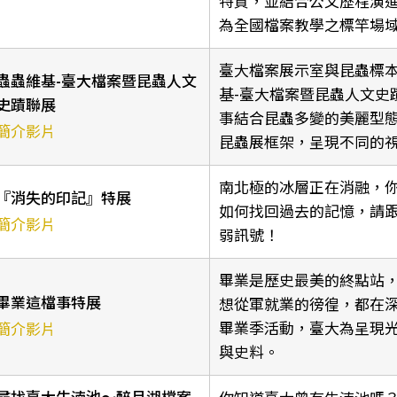
特質，並結合公文歷程演
為全國檔案教學之標竿場
臺大檔案展示室與昆蟲標
蟲蟲維基-臺大檔案暨昆蟲人文
基-臺大檔案暨昆蟲人文史
史蹟聯展
事結合昆蟲多變的美麗型
簡介影片
昆蟲展框架，呈現不同的
南北極的冰層正在消融，
『消失的印記』特展
如何找回過去的記憶，請
簡介影片
弱訊號！
畢業是歷史最美的終點站
畢業這檔事特展
想從軍就業的徬徨，都在
畢業季活動，臺大為呈現
簡介影片
與史料。
尋找臺大牛湳池～醉月湖檔案