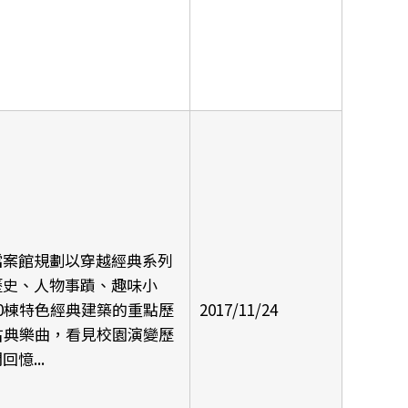
檔案館規劃以穿越經典系列
歷史、人物事蹟、趣味小
0棟特色經典建築的重點歷
2017/11/24
古典樂曲，看見校園演變歷
憶...