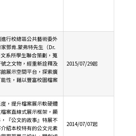
組進行校總區公共藝術委外
鄧肯.蒙弗特先生（Dr.
d）、外文系所學生聯合策劃，蒐
符號之文物，經重新詮釋及
2015/07/29起
案館展示空間平台，探索廣
可能性，藉以豐富校園檔案
采度，提升檔案展示軟硬體
往檔案直線式展示框架，顯
界，『公文的故事』特展不
2014/07/07起
將介紹本校特有的公文元素