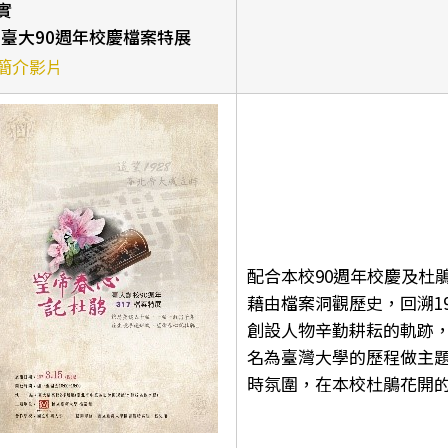
實
-臺大90週年校慶檔案特展
簡介影片
配合本校90週年校慶及杜
藉由檔案洞觀歷史，回溯1
創設人物辛勤耕耘的軌跡，
名為臺灣大學的歷程做主
時氛圍，在本校杜鵑花開的時