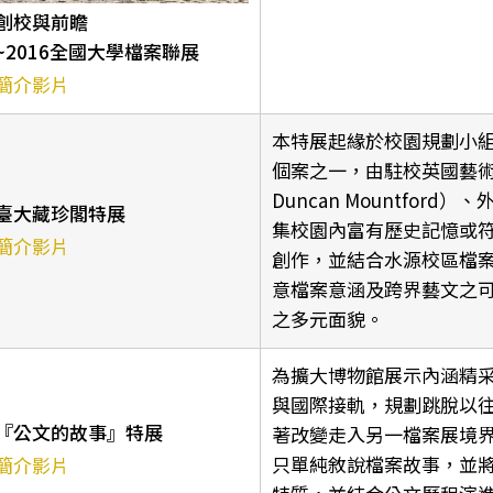
創校與前瞻
~2016全國大學檔案聯展
簡介影片
本特展起緣於校園規劃小
個案之一，由駐校英國藝術家
Duncan Mountfor
臺大藏珍閣特展
集校園內富有歷史記憶或
簡介影片
創作，並結合水源校區檔
意檔案意涵及跨界藝文之
之多元面貌。
為擴大博物館展示內涵精
與國際接軌，規劃跳脫以
『公文的故事』特展
著改變走入另一檔案展境
只單純敘說檔案故事，並
簡介影片