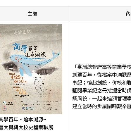
主題
內
「臺灣總督府高等商業學校
創建百年，從檔案中洞觀
事紀；憶起創設、併校和
翻閱畢業紀念冊挖掘當時
築風貌，一起來追溯管理
建立當時的步履闌跚艱辛
商學百年‧追本溯源~
臺大與興大校史檔案聯展