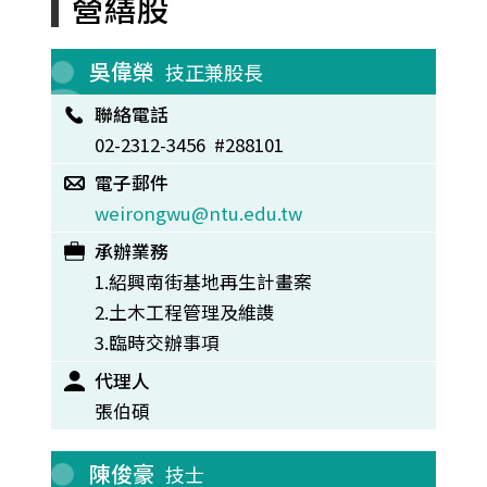
營繕股
吳偉榮
技正兼股長
聯絡電話
02-2312-3456 #288101
電子郵件
weirongwu@ntu.edu.tw
承辦業務
1.紹興南街基地再生計畫案
2.土木工程管理及維謢
3.臨時交辦事項
代理人
張伯碩
陳俊豪
技士