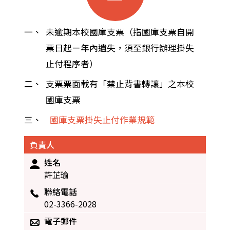
一、
未逾期本校國庫支票（指國庫支票自開
票日起ㄧ年內遺失，須至銀行辦理掛失
止付程序者）
二、
支票票面載有「禁止背書轉讓」之本校
國庫支票
三、
國庫支票掛失止付作業規範
負責人
姓名
許芷瑜
聯絡電話
02-3366-2028
電子郵件