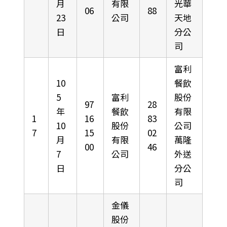
月
有限
光華
06
88
23
公司
天地
日
分公
司
富利
10
餐飲
5
富利
股份
97
28
年
餐飲
有限
1
16
83
10
股份
公司
7
15
02
月
有限
萬隆
00
46
7
公司
外送
日
分公
司
金儀
股份