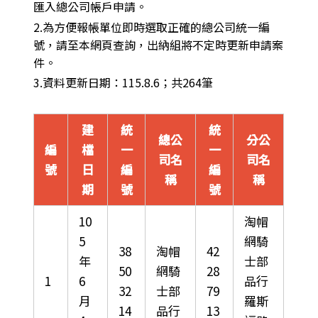
匯入總公司帳戶申請。
2.為方便報帳單位即時選取正確的總公司統一編
號，請至本網頁查詢，出納組將不定時更新申請案
件。
3.資料更新日期：115.8.6；共264筆
建
統
統
總公
分公
編
檔
一
一
司名
司名
號
日
編
編
稱
稱
期
號
號
10
淘帽
5
網騎
38
淘帽
42
年
士部
50
網騎
28
1
6
品行
32
士部
79
月
羅斯
14
品行
13