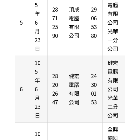
5
電腦
28
頂成
29
年
有限
71
電腦
06
5
6
公司
25
有限
53
月
光華
90
公司
80
23
一分
日
公司
10
健宏
5
電腦
28
健宏
24
年
有限
20
電腦
30
6
6
公司
26
有限
01
月
光華
47
公司
53
23
二分
日
公司
全興
10
飼料