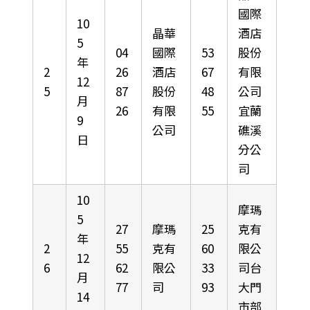
國際
10
晶華
酒店
5
04
國際
53
股份
年
2
26
酒店
67
有限
12
5
87
股份
48
公司
月
26
有限
55
宜蘭
9
公司
礁溪
日
分公
司
10
摩瑪
5
27
摩瑪
25
克有
年
2
55
克有
60
限公
12
6
62
限公
33
司台
月
77
司
93
大門
14
市部