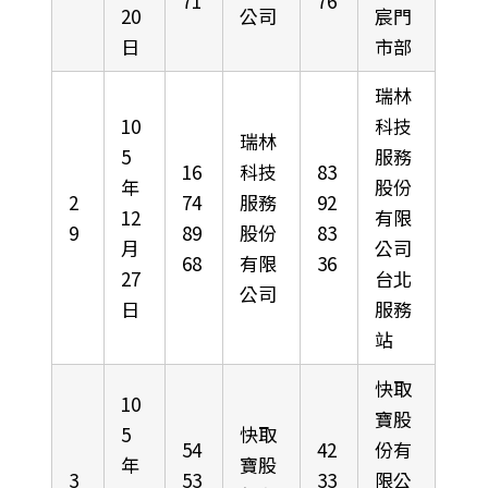
71
76
20
公司
宸門
日
市部
瑞林
10
科技
瑞林
5
服務
16
科技
83
年
股份
2
74
服務
92
12
有限
9
89
股份
83
月
公司
68
有限
36
27
台北
公司
日
服務
站
快取
10
寶股
5
快取
54
42
份有
年
寶股
3
53
33
限公