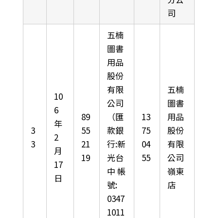
司
五楠
圖書
用品
股份
有限
五楠
10
公司
圖書
6
89
（匯
13
用品
年
3
55
款銀
75
股份
2
3
21
行:新
04
有限
月
19
光台
55
公司
17
中 帳
嶺東
日
號:
店
0347
1011