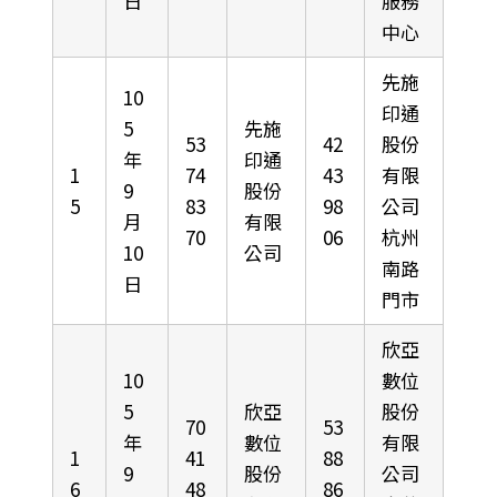
日
服務
中心
先施
10
印通
5
先施
53
42
股份
年
印通
1
74
43
有限
9
股份
5
83
98
公司
月
有限
70
06
杭州
10
公司
南路
日
門市
欣亞
10
數位
5
欣亞
股份
70
53
年
數位
有限
1
41
88
9
股份
公司
6
48
86