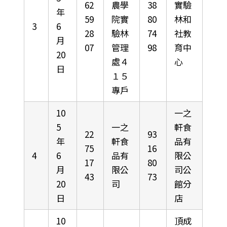
62
農學
38
實驗
年
59
院實
80
林和
3
6
28
驗林
74
社教
月
07
管理
98
育中
20
處４
心
日
１５
專戶
10
一之
5
一之
軒食
22
93
年
軒食
品有
75
16
4
6
品有
限公
17
80
月
限公
司公
43
73
20
司
館分
日
店
10
頂成