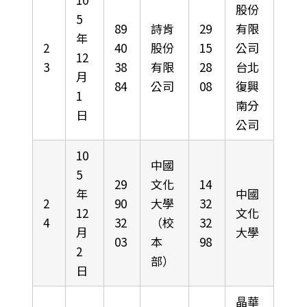
股份
5
89
詩肯
29
有限
年
2
40
股份
15
公司
12
3
38
有限
28
台北
月
84
公司
08
復興
1
南分
日
公司
10
中國
5
29
文化
14
年
中國
2
90
大學
32
12
文化
4
32
（校
32
月
大學
03
本
98
2
部）
日
晶華