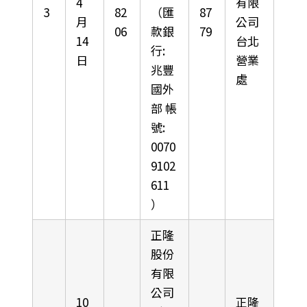
4
有限
3
82
（匯
87
月
公司
06
款銀
79
14
台北
行:
日
營業
兆豐
處
國外
部 帳
號:
0070
9102
611
）
正隆
股份
有限
公司
10
正隆