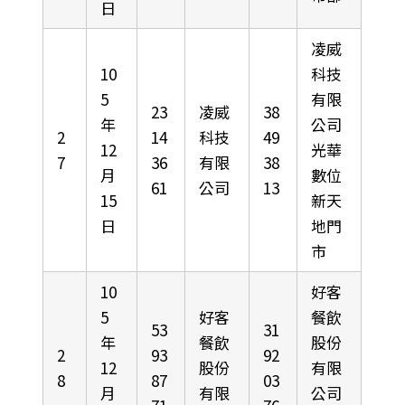
日
凌威
10
科技
5
有限
23
凌威
38
年
公司
2
14
科技
49
12
光華
7
36
有限
38
月
數位
61
公司
13
15
新天
日
地門
市
10
好客
5
好客
餐飲
53
31
年
餐飲
股份
2
93
92
12
股份
有限
8
87
03
月
有限
公司