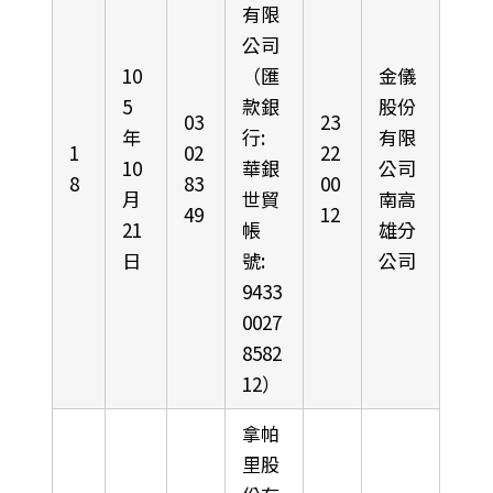
有限
公司
10
（匯
金儀
5
款銀
股份
03
23
年
行:
有限
1
02
22
10
華銀
公司
8
83
00
月
世貿
南高
49
12
21
帳
雄分
日
號:
公司
9433
0027
8582
12）
拿帕
里股