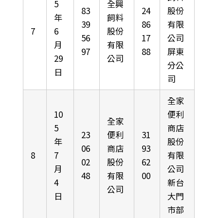
5
全興
83
24
股份
年
飼料
39
86
有限
7
6
股份
56
17
公司
月
有限
97
88
屏東
29
公司
分公
日
司
全家
10
便利
全家
5
商店
23
便利
31
年
股份
06
商店
93
8
7
有限
02
股份
62
月
公司
48
有限
00
4
新台
公司
日
大門
市部