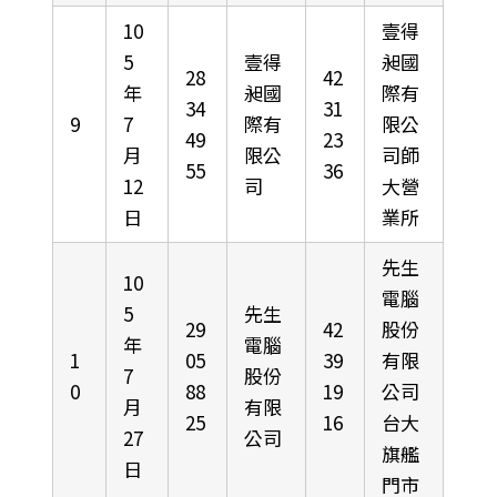
10
壹得
5
壹得
昶國
28
42
年
昶國
際有
34
31
9
7
際有
限公
49
23
月
限公
司師
55
36
12
司
大營
日
業所
先生
10
電腦
5
先生
29
42
股份
年
電腦
1
05
39
有限
7
股份
0
88
19
公司
月
有限
25
16
台大
27
公司
旗艦
日
門市