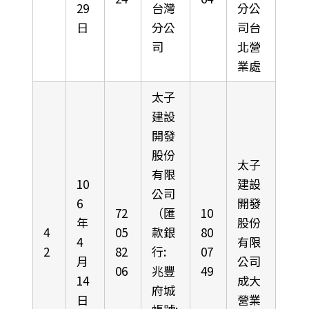
29
台灣
分公
日
分公
司台
司
北營
業處
太子
建設
開發
股份
太子
有限
10
建設
公司
6
開發
72
（匯
10
年
股份
4
05
款銀
80
4
有限
2
82
行:
07
月
公司
06
兆豐
49
14
成大
府城
日
營業