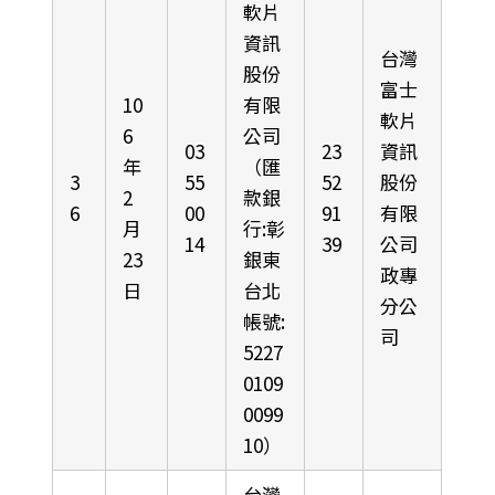
軟片
資訊
台灣
股份
富士
10
有限
軟片
6
公司
03
23
資訊
年
（匯
3
55
52
股份
2
款銀
6
00
91
有限
月
行:彰
14
39
公司
23
銀東
政專
日
台北
分公
帳號:
司
5227
0109
0099
10）
台灣