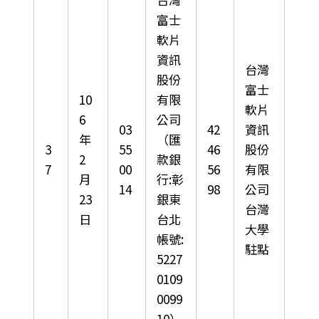
富士
軟片
資訊
台灣
股份
富士
10
有限
軟片
6
公司
03
42
資訊
年
（匯
3
55
46
股份
2
款銀
7
00
56
有限
月
行:彰
14
98
公司
23
銀東
台灣
日
台北
大學
帳號:
駐點
5227
0109
0099
10）