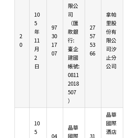
限公
10
司
拿帕
5
（匯
里股
97
27
年
款銀
份有
2
30
57
11
行:
限公
0
17
53
月
臺企
司汐
07
66
2
建國
止分
日
帳號:
公司
0811
2018
507
）
晶華
10
國際
晶華
5
酒店
04
國際
31