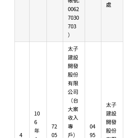
帳號:
處
0062
7030
703
）
太子
建設
開發
股份
有限
公司
（台
太子
大案
10
建設
收入
6
開發
72
專
04
年
股份
4
05
戶）
95