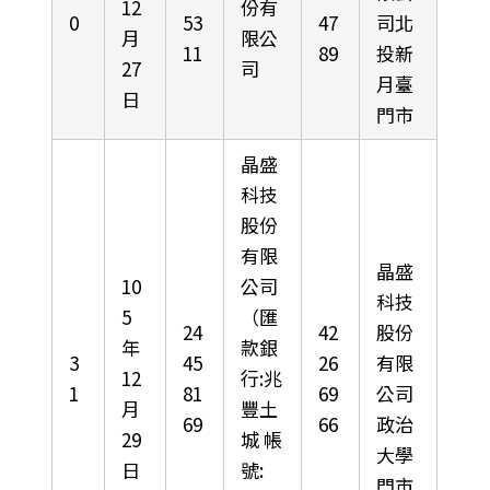
12
份有
0
53
47
司北
月
限公
11
89
投新
27
司
月臺
日
門市
晶盛
科技
股份
有限
晶盛
10
公司
科技
5
（匯
24
42
股份
年
款銀
3
45
26
有限
12
行:兆
1
81
69
公司
月
豐土
69
66
政治
29
城 帳
大學
日
號:
門市