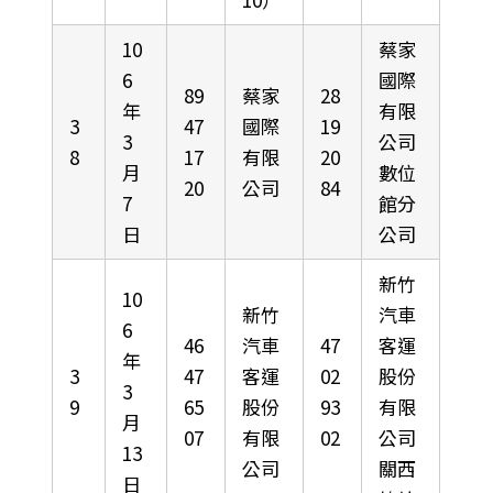
10
蔡家
6
國際
89
蔡家
28
年
有限
3
47
國際
19
3
公司
8
17
有限
20
月
數位
20
公司
84
7
館分
日
公司
新竹
10
新竹
汽車
6
46
汽車
47
客運
年
3
47
客運
02
股份
3
9
65
股份
93
有限
月
07
有限
02
公司
13
公司
關西
日