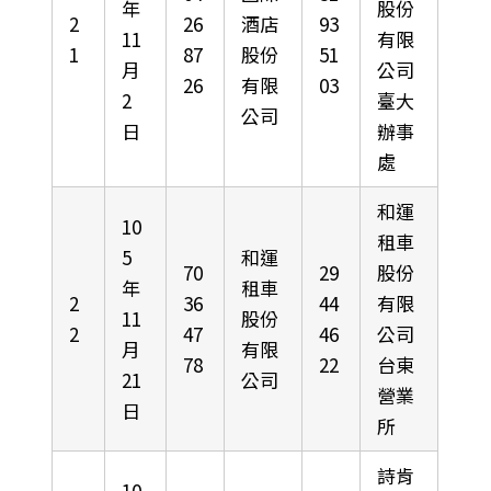
年
股份
2
26
酒店
93
11
有限
1
87
股份
51
月
公司
26
有限
03
2
臺大
公司
日
辦事
處
和運
10
租車
5
和運
70
29
股份
年
租車
2
36
44
有限
11
股份
2
47
46
公司
月
有限
78
22
台東
21
公司
營業
日
所
詩肯
10