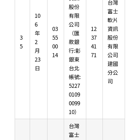
台灣
股份
富士
10
有限
軟片
6
公司
03
12
資訊
年
（匯
3
55
37
股份
2
款銀
5
00
41
有限
月
行:彰
14
71
公司
23
銀東
建國
日
台北
分公
帳號:
司
5227
0109
0099
10）
台灣
富士