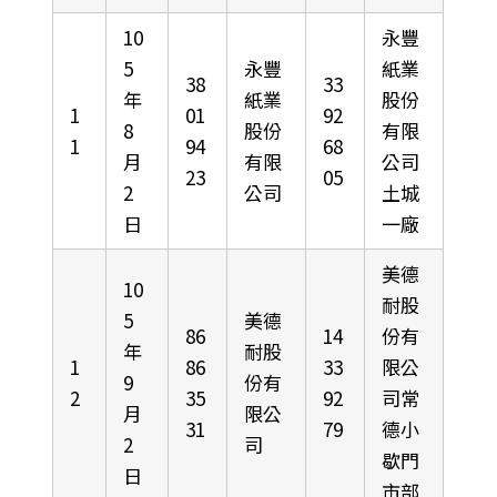
10
永豐
5
永豐
紙業
38
33
年
紙業
股份
1
01
92
8
股份
有限
1
94
68
月
有限
公司
23
05
2
公司
土城
日
一廠
美德
10
耐股
5
美德
86
14
份有
年
耐股
1
86
33
限公
9
份有
2
35
92
司常
月
限公
31
79
德小
2
司
歇門
日
市部