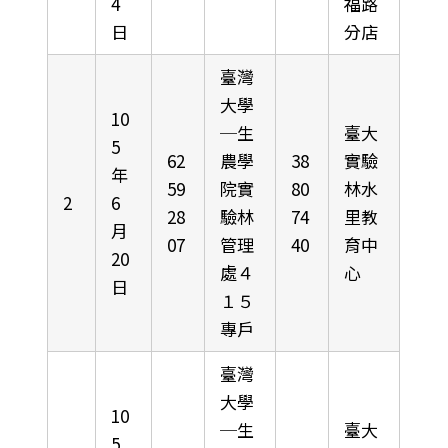
4
福路
日
分店
臺灣
大學
10
─生
臺大
5
62
農學
38
實驗
年
59
院實
80
林水
2
6
28
驗林
74
里教
月
07
管理
40
育中
20
處４
心
日
１５
專戶
臺灣
大學
10
─生
臺大
5