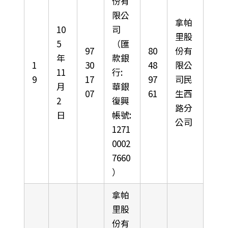
份有
限公
拿帕
10
司
里股
5
（匯
97
80
份有
年
款銀
1
30
48
限公
11
行:
9
17
97
司民
月
華銀
07
61
生西
2
復興
路分
日
帳號:
公司
1271
0002
7660
）
拿帕
里股
份有