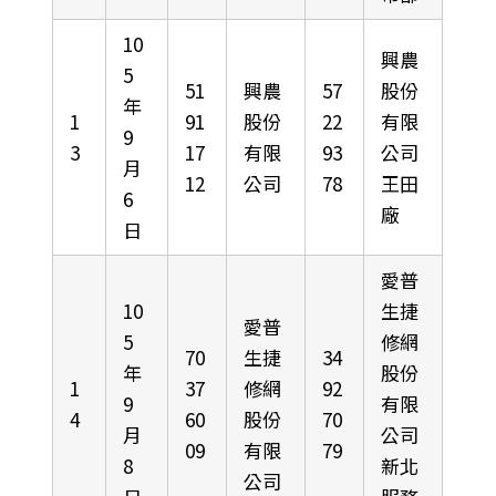
10
興農
5
51
興農
57
股份
年
1
91
股份
22
有限
9
3
17
有限
93
公司
月
12
公司
78
王田
6
廠
日
愛普
10
生捷
愛普
5
修網
70
生捷
34
年
股份
1
37
修網
92
9
有限
4
60
股份
70
月
公司
09
有限
79
8
新北
公司