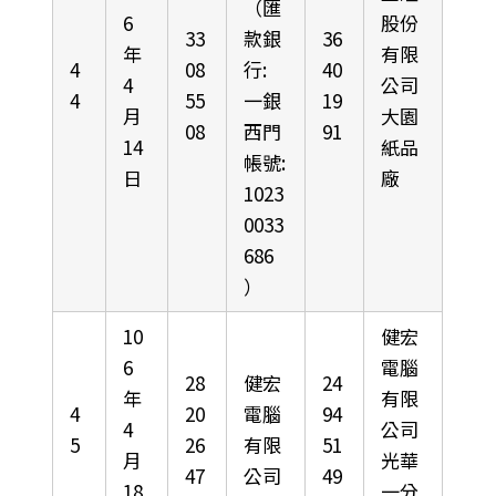
（匯
6
股份
33
款銀
36
年
有限
4
08
行:
40
4
公司
4
55
一銀
19
月
大園
08
西門
91
14
紙品
帳號:
日
廠
1023
0033
686
）
10
健宏
6
電腦
28
健宏
24
年
有限
4
20
電腦
94
4
公司
5
26
有限
51
月
光華
47
公司
49
18
一分