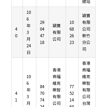
總站
10
穎寶
6
29
10
有限
年
穎寶
4
04
68
公司
3
有限
0
47
26
新竹
月
公司
18
23
分公
24
司
日
香港
香港
商福
10
商福
維克
6
維克
樂智
84
77
年
樂智
有限
4
70
52
3
有限
公司
1
74
14
月
公司
台灣
24
64