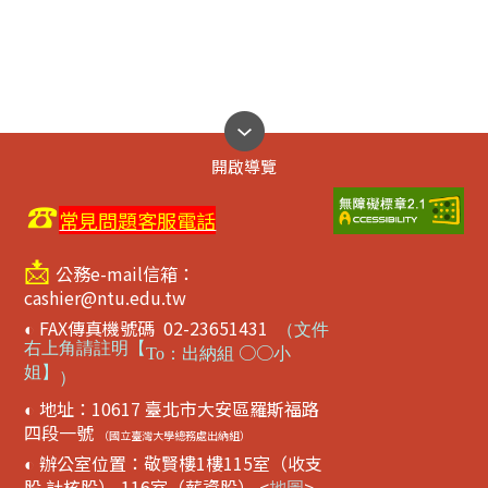
開啟導覽
☎
常見問題客服電話
📩
公務e-mail信箱：
cashier@ntu.edu.tw
FAX傳真機號碼 02-23651431
◐
（
文件
右上角請註明【
○○
To
：出納組
小
姐】
）
地址：10617 臺北市大安區羅斯福路
◐
四段一號
（國立臺灣大學總務處出納組）
辦公室位置：敬賢樓1樓115室（收支
◐
股.計核股）,116室（薪資股） <
地圖
>