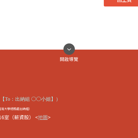
開啟導覽
○○
【
To
：出納組
小姐】
）
臺灣大學總務處出納組）
16室（薪資股） <
地圖
>