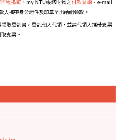
務流程追蹤
、my NTU帳務財物之
付款查詢
、e-mail
受款人攜帶身分證件及印章至出納組領取。
票領取委託書，委託他人代領，並請代領人攜帶支票
領取支票。
edu.tw