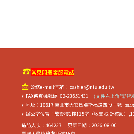
☎
常見問題客服電話
📩
公務e-mail信箱： cashier@ntu.edu.tw
FAX傳真機號碼 02-23651431
◐
（
文件右上角請註明
地址：10617 臺北市大安區羅斯福路四段一號
◐
（國立
辦公室位置：敬賢樓1樓115室（收支股.計核股）,1
◐
造訪人次：
464237
更新日期：2026-08-06
臺灣大學總務處 版權所有