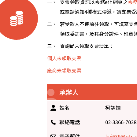
一、
支票領取資訊以帳務e化網頁之
帳
或電話通知4種模式傳遞，請支票
二、
若受款人不便前往領取，可填寫支
領取委託書，及其身分證件、印章
三、
查詢尚未領取支票清單：
個人未領取支票
廠商未領取支票
承辦人
姓名
柯語靖
聯絡電話
02-3366-7028
電子郵件
kyj639@ntu.