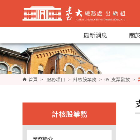
跳到主要內容區塊
最新消息
關
首頁
>
服務項目
>
計核股業務
>
05. 支票發放
>
計核股業務
業務簡介