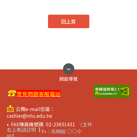
回上頁
開啟導覽
☎
常見問題客服電話
📩
公務e-mail信箱：
cashier@ntu.edu.tw
FAX傳真機號碼 02-23651431
◐
（
文件
右上角請註明【
○○
To
：出納組
小