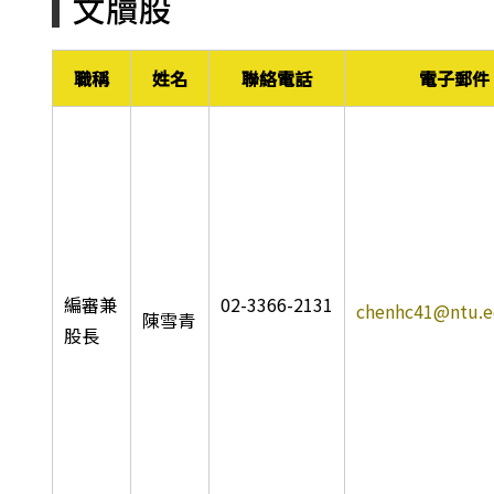
文牘股
職稱
姓名
聯絡電話
電子郵件
編審兼
02-3366-2131
chenhc41@ntu.e
陳雪青
股長