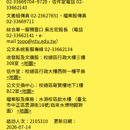
02-33669704~9720，信件室電話 02-
33662143
文書組傳真 02-23627651，檔案股傳真
02-33669711
綜合單一服務窗口 吳志宏股長 （電話
02-33662141，e-
mail
topo@ntu.edu.tw
）
公文系統客服專線 02-33662134
收發股及文牘股：校總區行政大樓三樓
308室
<地圖>
信件室：校總區行政大樓西側一樓平房
<地圖>
公文交換中心：校總區敬賢樓地下1樓
B12室
<地圖>
檔案股及庫房：水源校區飲水樓 （臺北
市中正區思源街18號/自來水博物館對
面）
<地圖>
造訪人次：
2105310
更新日期：
2026-07-14