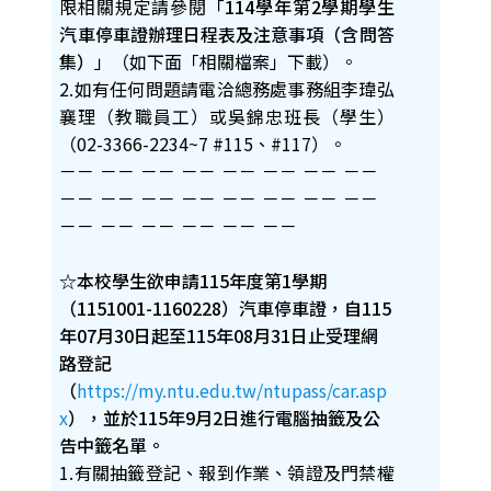
限相關規定請參閱「
114
學年第2學期
學生
汽車停車證辦理日程表及注意事項（含問答
集）
」（如下面「相關檔案」下載）。
2.如有任何問題請電洽總務處事務組李瑋弘
襄理（教職員工）或吳錦忠班長（學生）
（02-3366-2234~7 #115、#117）。
－－
－－
－－
－－
－－
－－
－－
－－
－－
－－
－－
－－
－－
－－
－－
－－
－－
－－
－－
－－
－－
－－
☆本校學生欲申請115年度第1學期
（1151001-1160228）汽車停車證，自115
年07月30日起至115年08月31日止受理網
路登記
（
https://my.ntu.edu.tw/ntupass/car.asp
x
），並於115年9月2日進行電腦抽籤及公
告中籤名單。
1.有關抽籤登記、報到作業、領證及門禁權