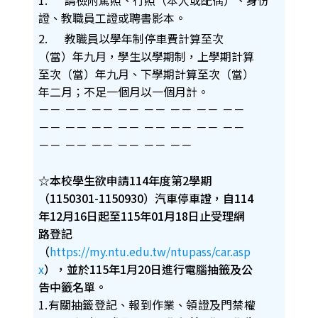
1.
請檢附駕照、行照（本人或配偶）、身份
證、教職員工證或聘書影本。
2.
教職員以學年制停車費計算至次
（當）年九月，學生以學期制，上學期計算
至次（當）年九月、下學期計算至次（當）
年二月；不足一個月以一個月計。
－－
－－
－－
－－
－－
－－
－－
－－
－－
－－
－－
－－
－－
－－
－－
－－
－－
－－
－－
－－
－－
－－
☆本校學生欲申請114年度第2學期
（1150301-1150930）汽車停車證，自114
年12月16日起至115年01月18日止受理網
路登記
（
https://my.ntu.edu.tw/ntupass/car.asp
x
），並於115年1月20日進行電腦抽籤及公
告中籤名單。
1.有關抽籤登記、報到作業、領證及門禁權