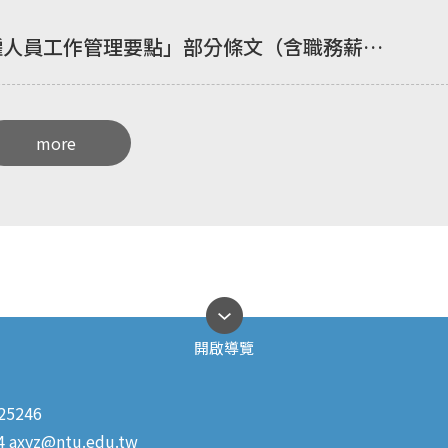
僱人員工作管理要點」部分條文（含職務薪級
more
開啟導覽
5246
4
axyz@ntu.edu.tw