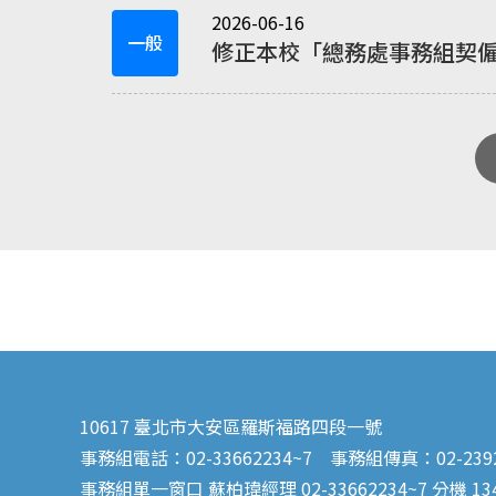
2026-06-16
一般
修正本校「總務處事務組契
表），自發布日起生效。
10617 臺北市大安區羅斯福路四段一號
事務組電話：02-33662234~7 事務組傳真：02-2392
事務組單一窗口 蘇柏瑋經理 02-33662234~7 分機 13