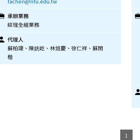
fachen@ntu.edu.tw
承辦業務
綜理全組業務
代理人
蘇柏瑋、陳姯屹、林烜慶、徐仁祥、蘇閔
楷
1