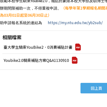
鼓勵本校學生騎乘
，補貼對象限本校大學部及碩博士
YouBike2.0
（每學年第1學期報名期間​
辦期間限補助一次，不得重複申請。
為03月01日起至06月30日止）
https://my.ntu.edu.tw/yb2sub/
補助申請報名系統的連結為
相關檔案
臺大學生騎乘YouBike2．0消費補貼計畫
Youbike2.0騎乘補貼方案Q&A1130910
回上頁