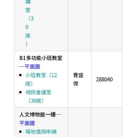
講
堂
（3
0
席
）
B1多功能小班教室
─
平面圖
小班教室（12
曹盛
288040
席）
傑
視訊會議室
（30席）
人文博物館一樓
─
平面圖
場地借用申請