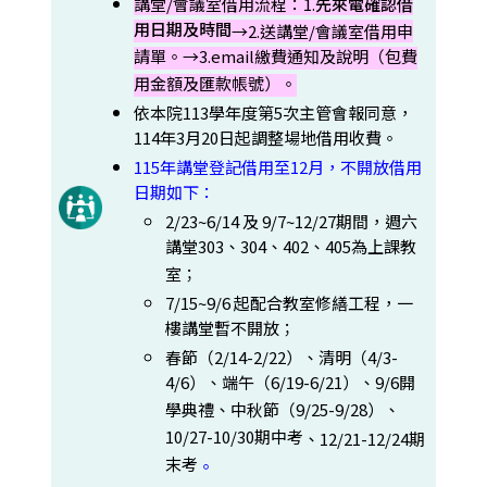
講堂/會議室借用流程：1.
先來電確認借
用日期及時間
→2.送講堂/會議室借用申
請單。→3.email繳費通知及說明（包費
用金額及匯款帳號）。
依本院113學年度第5次主管會報同意，
114年3月20日起調整場地借用收費。
115年講堂登記借用至12月，
不開放借用
日期如下：
2/23~6/14 及 9/7~12/27期間，週六
講堂303、304、402、405為上課教
室；
7/15~9/6 起配合教室修繕工程，一
樓講堂暫不開放；
春節（2/14-2/22）、清明（4/3-
4/6）、端午（6/19-6/21）、9/6開
學典禮、中秋節（9/25-9/28）、
10/27-10/30期中考
、12/21-12/24期
末考
。