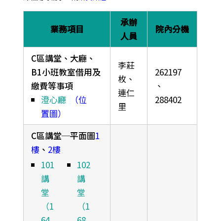
承辦
業務項目
院內分機
人員
C區講堂、大廳、
李莊
B1小班教室借用及
262197
枚、
繳費等事項
、
連仁
澄心廳
（位
288402
里
置圖）
C區講堂─平面圖
1
樓
、
2樓
101
102
講
講
堂
堂
（1
（1
64
68