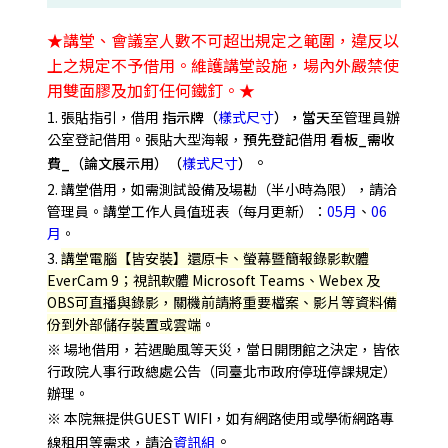
★講堂、會議室人數不可超出規定之範圍，違反以
上之規定不予借用。維護講堂設施，場內外嚴禁使
用雙面膠及加釘任何鐵釘。★
1. 張貼指引，借用
指示牌（
樣式尺寸
），當天
至管理員辦
公室登記借用。張貼大型海報，
預先登記
借用
看板_需收
。
費_（論文展示用）（
樣式尺寸
）
2. 講堂借用，如需測試設備及場勘（半小時為限），請洽
管理員。講堂工作人員值班表（每月更新）：
05月
、
06
月
。
3.
講堂電腦【皆安裝】還原卡、螢幕暨簡報錄影軟體
EverCam 9；視訊軟體 Microsoft Teams、Webex 及
OBS可直播與錄影，關機前請將重要檔案、影片等資料備
份到外部儲存裝置或雲端
。
※ 場地借用，若遇颱風等天災，當日開閉館之決定，皆依
行政院人事行政總處公告（同臺北市政府停班停課規定）
辦理。
※ 本院無提供GUEST WIFI，如有網路使用或學術網路專
。
線
租用等需求，請洽
資訊組