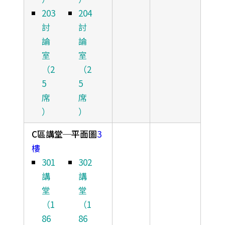
203
204
討
討
論
論
室
室
（2
（2
5
5
席
席
）
）
C區講堂─平面圖
3
樓
301
302
講
講
堂
堂
（1
（1
86
86