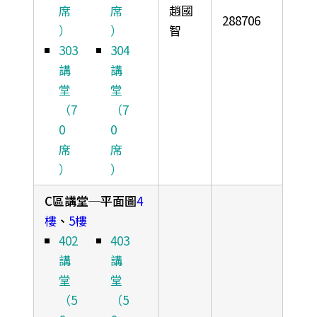
席
席
趙國
288706
）
）
智
303
304
講
講
堂
堂
（7
（7
0
0
席
席
）
）
C區講堂─平面圖
4
樓
、
5樓
402
403
講
講
堂
堂
（5
（5