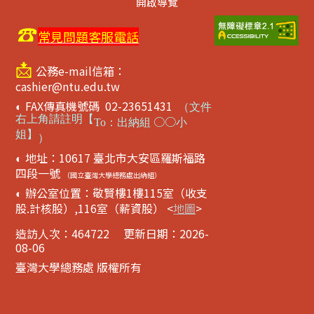
開啟導覽
☎
常見問題客服電話
📩
公務e-mail信箱：
cashier@ntu.edu.tw
FAX傳真機號碼 02-23651431
◐
（
文件
右上角請註明【
○○
To
：出納組
小
姐】
）
地址：10617 臺北市大安區羅斯福路
◐
四段一號
（國立臺灣大學總務處出納組）
辦公室位置：敬賢樓1樓115室（收支
◐
股.計核股）,116室（薪資股） <
地圖
>
造訪人次：
464722
更新日期：2026-
08-06
臺灣大學總務處 版權所有