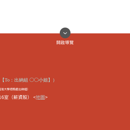
開啟導覽
○○
【
To
：出納組
小姐】
）
臺灣大學總務處出納組）
16室（薪資股） <
地圖
>