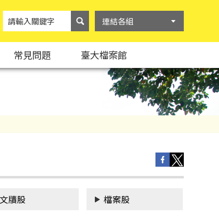
連結各組
常見問題
臺大檔案館
文牘股
檔案股