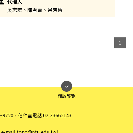
代理人
吳志宏、陳雪青、呂芳留
1
開啟導覽
~9720，信件室電話 02-33662143
-mail
topo@ntu.edu.tw
）