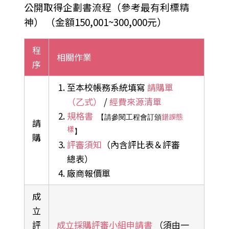
公開取得企劃書流程（參考最有利標精
神） （金額150,001~300,000元）
程
相關作業
序
至本校帳務系統填寫
請購單
（乙式）
/
經費來源清單
規格書
錯誤態
【請參閱工程會訂頒
請
樣
】
購
評審須知
（內含評比表＆評審
總表）
廠商報價單
成
立
評
成立採購評審小組申請書
（須由一