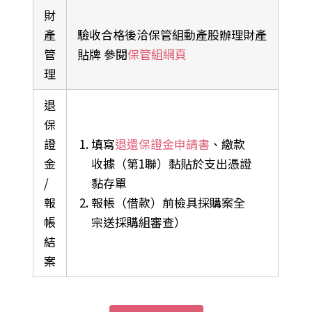
財
產
驗收合格後洽保管組動產股辦理財產
管
貼牌 參閱
保管組網頁
理
退
保
證
填寫
退還保證金申請書
、繳款
金
收據（第1聯）黏貼於支出憑證
/
黏存單
報
報帳（借款）前檢具採購案全
帳
宗送採購組審查）
結
案