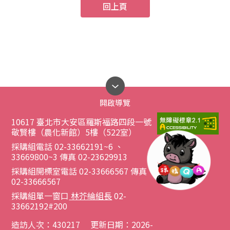
回上頁
開啟導覽
10617 臺北市大安區羅斯福路四段一號
敬賢樓（農化新館）5樓（522室）
採購組電話 02-33662191~6 、
33669800~3 傳真 02-23629913
採購組開標室電話 02-33666567 傳真
02-33666567
採購組單一窗口
林芥綸組長
02-
33662192#200
造訪人次：
430217
更新日期：2026-