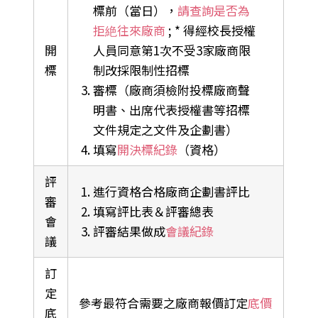
標前（當日），
請查詢是否為
拒絶往來廠商
; * 得經校長授權
開
人員同意第1次不受3家廠商限
標
制改採限制性招標
審標（廠商須檢附投標廠商聲
明書、出席代表授權書等招標
文件規定之文件及企劃書）
填寫
開決標紀錄
（資格）
評
進行資格合格廠商企劃書評比
審
填寫評比表＆評審總表
會
評審結果做成
會議紀錄
議
訂
定
參考最符合需要之廠商報價訂定
底價
底