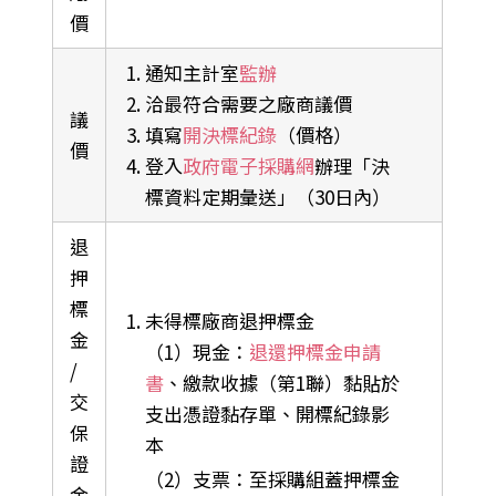
價
通知主計室
監辦
洽最符合需要之廠商議價
議
填寫
開決標紀錄
（價格）
價
登入
政府電子採購網
辦理「決
標資料定期彙送」（30日內）
退
押
標
未得標廠商退押標金
金
（1）現金：
退還押標金申請
/
書
、繳款收據（第1聯）黏貼於
交
支出憑證黏存單、開標紀錄影
保
本
證
（2）支票：至採購組蓋押標金
金