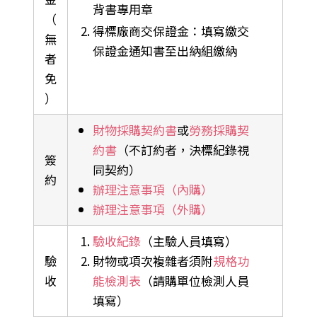
背書專用章
（
得標廠商交保證金：填寫繳交
無
保證金通知書至出納組繳納
者
免
）
財物採購契約書
或
勞務採購契
約書
（不訂約者，決標紀錄視
簽
同契約）
約
辦理注意事項（內購）
辦理注意事項（外購）
驗收紀錄
（主驗人員填寫）
驗
財物或項次複雜者須附
規格功
收
能檢測表
（請購單位檢測人員
填寫）