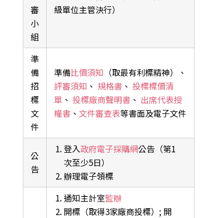
審
級單位主管決行）
小
組
準
備
準備
比價須知
（取最有利標精神）、
招
評審須知
、
規格書
、
投標標價清
標
單
、
投標廠商聲明書
、
出席代表授
文
權書
、
文件審查表
等書面及電子文件
件
登入
政府電子採購網
公告（第1
公
次至少5日）
告
辦理電子領標
通知主計室
監辦
開標（取得3家廠商投標）; 開