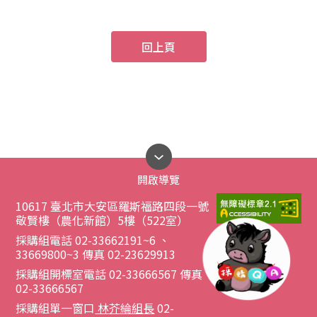
回上頁
開啟導覽
10617 臺北市大安區羅斯福路四段一號
敬賢樓（農化新館）5樓（522室）
採購組電話 02-33662191~6 、
33669800~3 傳真 02-23629913
採購組開標室電話 02-33666567 傳真
02-33666567
採購組單一窗口
林芥綸組長
02-