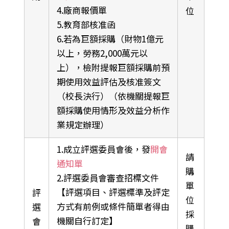
4.廠商報價單
位
5.教育部核准函
6.若為巨額採購（財物1億元
以上，勞務2,000萬元以
上），檢附提報巨額採購前預
期使用效益評估及核准簽文
（校長決行）（依機關提報巨
額採購使用情形及效益分析作
業規定辦理）
1.成立評選委員會後，發
開會
請
通知單
購
2.評選委員會審查招標文件
單
【評選項目、評選標準及評定
評
位
方式有前例或條件簡單者得由
選
採
機關自行訂定】
會
購