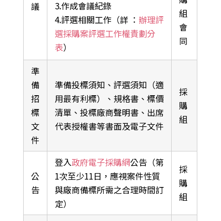
3.作成會議紀錄
議
組
4.評選相關工作（詳 ：
辦理評
會
選採購案評選工作權責劃分
同
表
）
準
備
準備投標須知、評選須知（適
採
招
用最有利標）、規格書、標價
購
標
清單、投標廠商聲明書、出席
組
文
代表授權書等書面及電子文件
件
登入
政府電子採購網
公告（第
採
公
1次至少11日，應視案件性質
購
告
與廠商備標所需之合理時間訂
組
定）