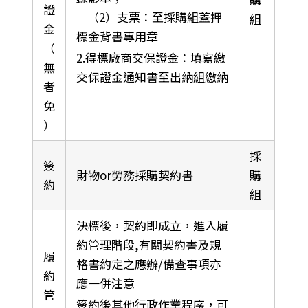
證
（2）支票：至採購組蓋押
組
金
標金背書專用章
（
2.得標廠商交保證金：填寫繳
無
交保證金通知書至出納組繳納
者
免
）
採
簽
財物or勞務採購契約書
購
約
組
決標後，契約即成立，進入履
約管理階段,有關契約書及規
履
格書約定之應辦/備查事項亦
約
應一併注意
管
簽約後其他行政作業程序，可