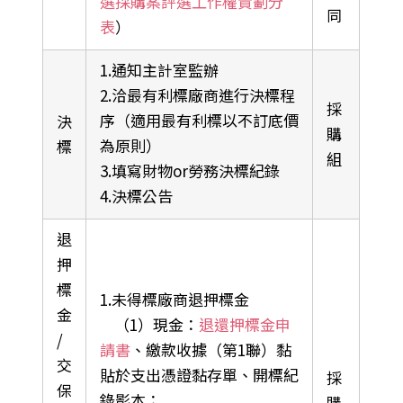
選採購案評選工作權責劃分
同
表
）
1.通知主計室監辦
2.洽最有利標廠商進行決標程
採
序（適用最有利標以不訂底價
決
購
為原則）
標
組
3.填寫財物or勞務決標紀錄
4.決標公告
退
押
標
1.未得標廠商退押標金
金
（1）現金：
退還押標金申
/
請書
、繳款收據（第1聯）黏
交
貼於支出憑證黏存單、開標紀
採
保
錄影本；
購