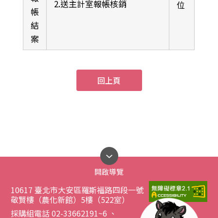
2.送主計室報帳核銷
位
帳
結
案
回上頁
開啟導覽
10617 臺北市大安區羅斯福路四段一號
敬賢樓（農化新館）5樓（522室）
採購組電話 02-33662191~6 、