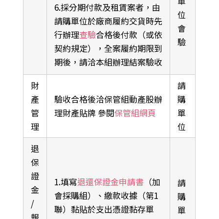
單
6.採分期付款及租賃案者，由
位
請購單位於廠商履約交貨時先
會
行辦理
查驗
合格後付款（或依
驗
契約規定），全案履約期限到
期後，請洽本組辦理結案驗收
財
請
產
驗收合格後洽保管組動產股辦
購
管
理財產貼牌 參閱
保管組網頁
單
理
位
退
保
證
1.填寫
退還保證金申請書
（加
請
金
會採購組）、繳款收據（第1
購
/
聯）黏貼於支出憑證黏存單
單
報