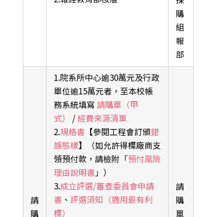
購
組
報
部
1.院系所中心逾30萬元及行政
單位逾15萬元者，至本校帳
務系統填寫
請購單（甲
式）
/
經費來源清單
2.
規格書
【參閱工程會訂頒
錯
誤態樣
】（如允許得標廠商支
領預付款，請檢附「
預付風險
理由說明書
」）
3.
成立評選/審查委員會申請
請
書
、
評選須知（適用最有利
請
購
標）
購
單