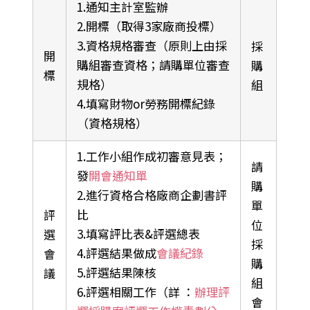
1.通知主計室監辦
2.開標（取得3家廠商投標）
3.資格規格審查（原則上由採
採
開
購組審查資格；請購單位審查
購
標
規格）
組
4.填寫財物or勞務開標紀錄
（資格規格）
1.工作小組作成初審意見表；
請
發
開會通知單
購
2.進行資格合格廠商企劃書評
單
比
評
位
3.填寫評比表&評選總表
選
採
4.評選結果做成
會議紀錄
會
購
5.評選結果陳核
議
組
6.評選相關工作（詳 ：
辦理評
會