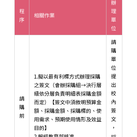
辦
程
理
相關作業
序
單
位
請
購
單
位
提
1.擬以最有利標方式辦理採購
出
之簽文（會辦採購組→決行層
校
級依分層負責明細表採購金額
請
內
而定）【簽文中須敘明預算金
購
簽
額、採購金額、採購標的、使
前
文
用需求、預期使用情形及效益
，
目的】
2.報經教育部核准
採