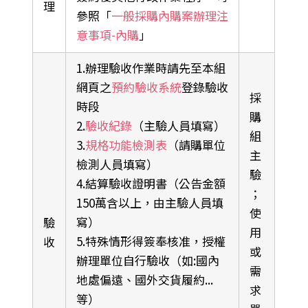
理
參照「
一般採購內購案辦理注
意事項-內購
」
1.辦理驗收作業時請先至本組
網頁之
預約驗收系統
登錄驗收
採
時段
購
2.
驗收紀錄
（主驗人員填寫）
組
3.
規格功能檢測表
（請購單位
主
檢測人員填寫）
驗
4.結算驗收證明書（公告金額
；
150萬含以上，由主驗人員填
使
寫）
驗
用
5.特殊情形得簽奉核准，授權
收
或
辦理單位自行驗收（如:國內
需
地處偏遠、國外交貨履約...
求
等）