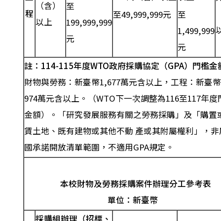
（含）
至
程
至49,999,999元
至
以上
199,999,999
1,499,999
元
元
註：
114-115
年度
WTO
政府採購協定
（GPA）
門檻金
財物與勞務：新臺幣1,677萬元含以上，工程：新臺幣
974萬元含以上。（WTO下一次調整為116至117年度
金額）。「研究發展服務有關之勞務採購」及「購置
賃土地、既有建物或其他不動 產或其附屬權利」，非
國承諾開放清單範圍，不適用GPA規定。
本校財物及勞務採購案件辦理分工參考表
單位：新臺幣
採購組
辦理（招標、