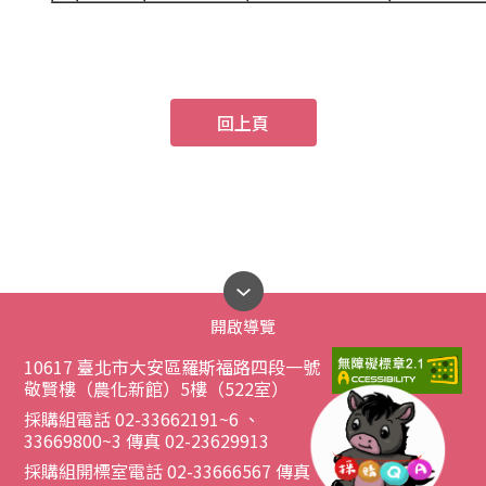
回上頁
開啟導覽
10617 臺北市大安區羅斯福路四段一號
敬賢樓（農化新館）5樓（522室）
採購組電話 02-33662191~6 、
33669800~3 傳真 02-23629913
採購組開標室電話 02-33666567 傳真