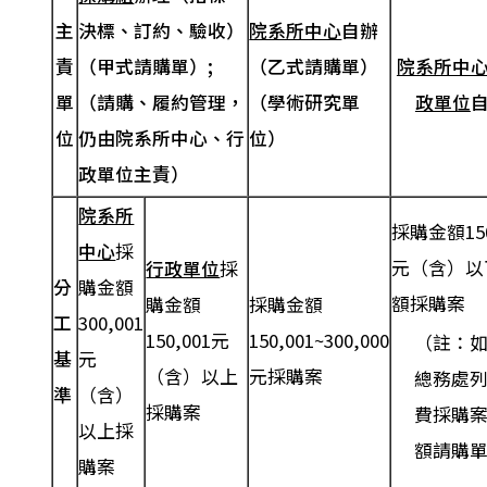
主
決標、訂約、驗收）
院系所中心
自辦
責
（甲式請購單）;
（乙式請購單）
院系所中
單
（請購、履約管理，
（學術研究單
政單位
位
仍由院系所中心、行
位）
政單位主責）
院系所
採購金額150
中心
採
元（含）以
行政單位
採
分
購金額
額採購案
購金額
採購金額
工
300,001
150,001元
150,001~300,000
（註：
基
元
（含）以上
元採購案
總務處
準
（含）
採購案
費採購
以上採
額請購
購案