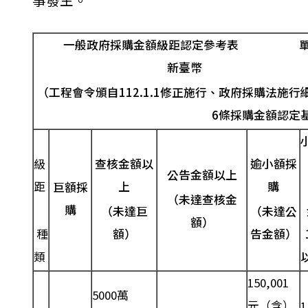
一般政府採購金額級距認定參考表
新臺幣
（
工程會令頒自
112.1.1
修正施行、政府採購法施行
6
條採購金額認定
級
查核金額以
逾小額採
公告金額以上
距
上
購
巨額採
（未達查核金
購
（未達巨
（未達公
額）
種
額）
告金額）
類
150,001
5000萬
元（含）