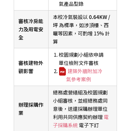
氣產品型錄
本校冷氣裝設以
0.64KW /
審核冷房能
坪
為標準，如涉頂樓、西
力及用電安
曬等因素，可酌增 15% 計
全
算
校園規劃小組依申請
審核建物外
單位檢附文件審核
觀影響
建築外牆附加冷
氣參考案例
總務處營繕組及校園規劃
小組審核，並經總務處同
辦理採購作
意後，送還採購辦理單位
業
利用共同供應契約辦理
電
子採購系統
電子下訂