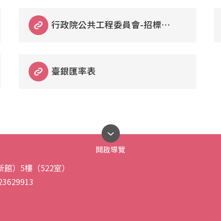
行政院公共工程委員會-招標相
關文件及表格
臺銀匯率表
開啟導覽
館）5樓（522室）
23629913