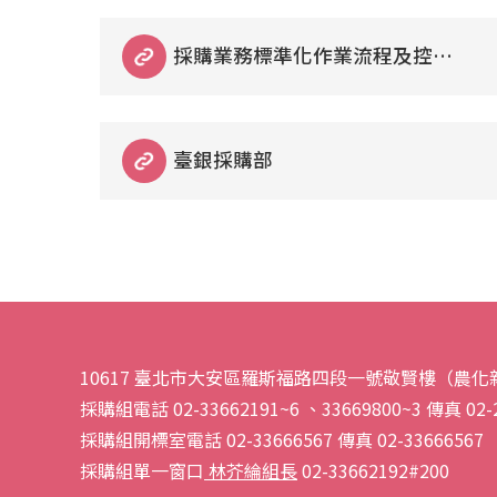
採購業務標準化作業流程及控制
重點
臺銀採購部
10617 臺北市大安區羅斯福路四段一號
敬賢樓（農化新
採購組電話 02-33662191~6 、33669800~3 傳真 02-
採購組開標室電話 02-33666567 傳真 02-33666567
採購組單一窗口
林芥綸組長
02-33662192#200